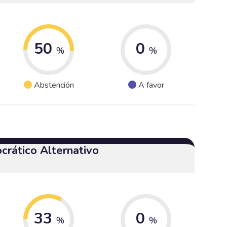
50
0
%
%
Abstención
A favor
crático Alternativo
33
0
%
%