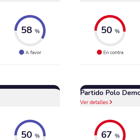
58
50
%
%
A favor
En contra
Partido Polo Demo
Ver detalles
50
67
%
%