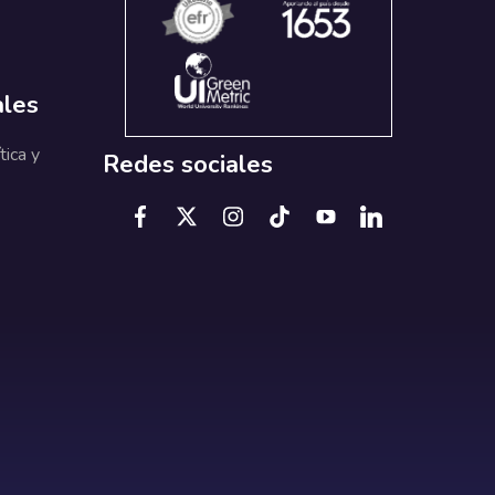
ales
tica y
Redes sociales