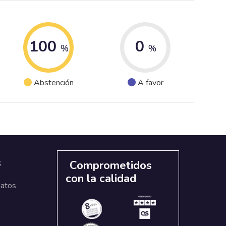
100
0
%
%
Abstención
A favor
s
Comprometidos
con la calidad
datos