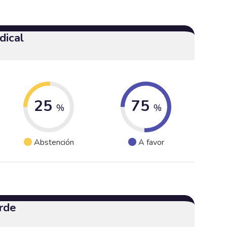
dical
25
75
%
%
Abstención
A favor
rde