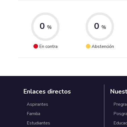
0
0
%
%
En contra
Abstención
Enlaces directos
Nuest
Aspirantes
Pregr
Familia
Posgr
Estudiantes
Educac