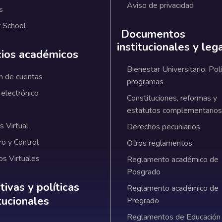
Aviso de privacidad
s
 School
Documentos
institucionales y leg
cios académicos
Bienestar Universitario: Polí
n de cuentas
programas
 electrónico
Constituciones, reformas y
estatutos complementarios
 Virtual
Derechos pecuniarios
ro y Control
Otros reglamentos
os Virtuales
Reglamento académico de
Posgrado
ativas y políticas institucionales
ivas y políticas
Reglamento académico de
itucionales
Pregrado
Reglamentos de Educación