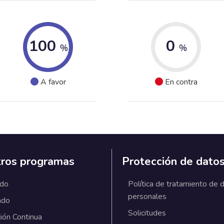
100
0
%
%
A favor
En contra
ros programas
Protección de dato
ado
Política de tratamiento de 
personales
ado
Solicitudes
ión Continua