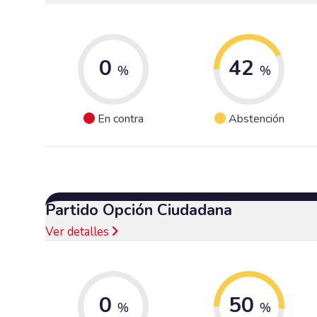
0
42
%
%
En contra
Abstención
Partido Opción Ciudadana
Ver detalles
0
50
%
%