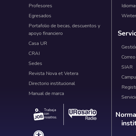
Profesores
Idioma
Egresados
Winter
Portafolio de becas, descuentos y
Servi
apoyo financiero
Casa UR
Gestió
CRAI
Correo
Sedes
SIAR
Revista Nova et Vetera
Campus
Directorio institucional
Regist
Manual de marca
Servici
Trabaja
Norm
Normat
con
nosotros.
inst