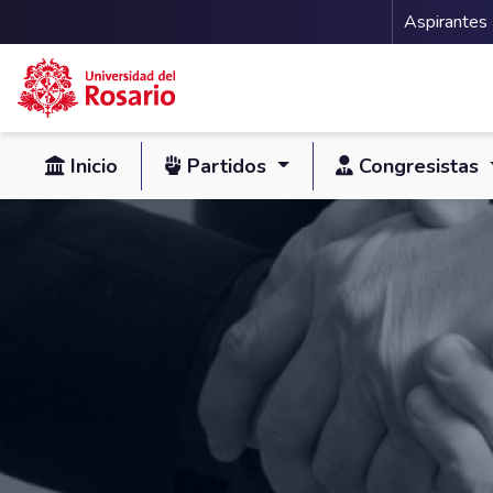
Menu 
Aspirantes
Pasar al contenido principal
Inicio
Partidos
Congresistas