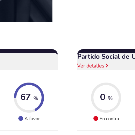
Partido Social de 
Ver detalles
67
0
%
%
A favor
En contra