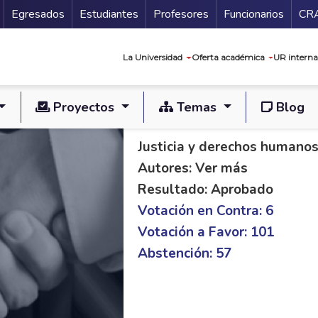
Secundario
Gu
Egresados
Estudiantes
Profesores
Funcionarios
CR
Navegación prin
La Universidad
Oferta académica
UR interna
Proyectos
Temas
Blog
PAL C 167/14 (1° vu
Justicia y derechos humano
Autores: Ver más
Resultado: Aprobado
Votación en Contra: 6
Votación a Favor: 101
Abstención: 57