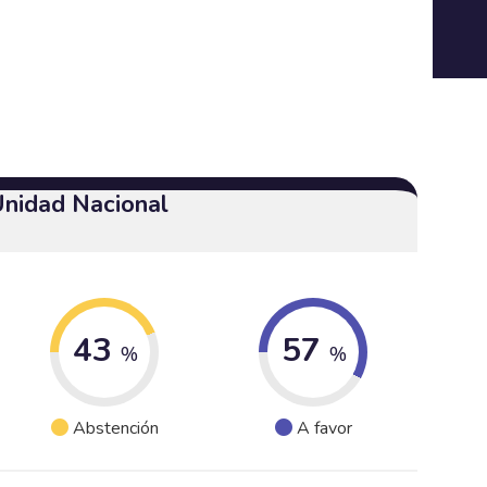
Unidad Nacional
43
57
%
%
Abstención
A favor