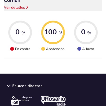
Común
Ver detalles
0
100
0
%
%
%
En contra
Abstención
A favor
Enlaces directos
Trabaja con
nosotros.