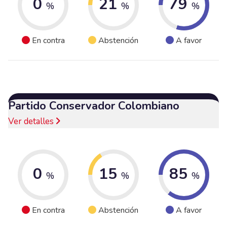
0
21
79
%
%
%
En contra
Abstención
A favor
Partido Conservador Colombiano
Ver detalles
0
15
85
%
%
%
En contra
Abstención
A favor