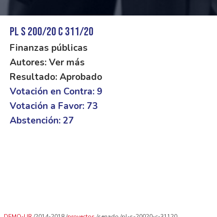
PL S 200/20 C 311/20
Finanzas públicas
Autores: Ver más
Resultado: Aprobado
Votación en Contra: 9
Votación a Favor: 73
Abstención: 27
DEMO-UR
2014-2018
proyectos
senado
pl-s-20020-c-31120