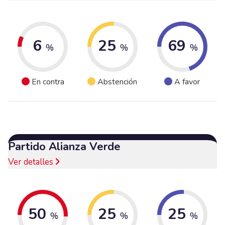
6
25
69
%
%
%
En contra
Abstención
A favor
Partido Alianza Verde
Ver detalles
50
25
25
%
%
%