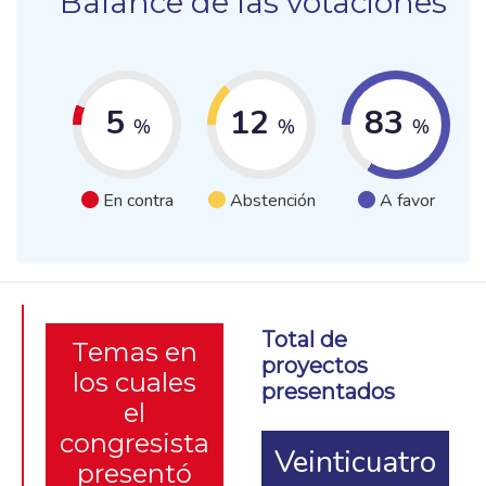
Balance de las votaciones
5
12
83
%
%
%
En contra
Abstención
A favor
Total de
Temas en
proyectos
los cuales
presentados
el
congresista
Veinticuatro
presentó