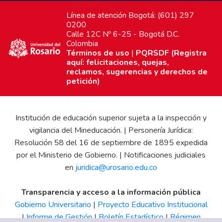
Línea de atención Bogotá: (601) 297
0200
Calle 12C Nº 6-25 - Bogotá D.C.
Colombia
Términos de uso
|
PQRSDF (Registra
aquí: felicitaciones, quejas,
reclamos, sugerencias y derechos de
petición)
Institución de educación superior sujeta a la inspección y
vigilancia del Mineducación. | Personería Jurídica:
Resolución 58 del 16 de septiembre de 1895 expedida
por el Ministerio de Gobierno. | Notificaciones judiciales
en
juridica@urosario.edu.co
Transparencia y acceso a la información pública
Gobierno Universitario
|
Proyecto Educativo Institucional
|
Informe de Gestión
|
Boletín Estadístico
|
Régimen