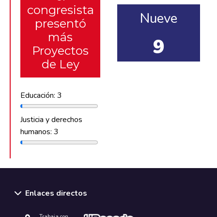
congresista
Nueve
presentó
más
9
Proyectos
de Ley
Educación: 3
Justicia y derechos
humanos: 3
Enlaces directos
Trabaja con