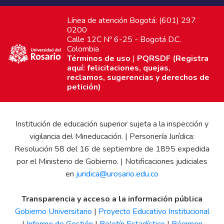
Línea de atención Bogotá: (601) 297
0200
Calle 12C Nº 6-25 - Bogotá D.C.
Colombia
Términos de uso
|
PQRSDF (Registra
aquí: felicitaciones, quejas,
reclamos, sugerencias y derechos de
petición)
Institución de educación superior sujeta a la inspección y
vigilancia del Mineducación. | Personería Jurídica:
Resolución 58 del 16 de septiembre de 1895 expedida
por el Ministerio de Gobierno. | Notificaciones judiciales
en
juridica@urosario.edu.co
Transparencia y acceso a la información pública
Gobierno Universitario
|
Proyecto Educativo Institucional