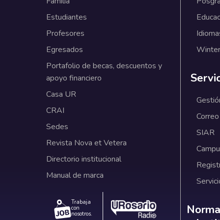
Familia
Posgr
Estudiantes
Educac
Profesores
Idioma
Egresados
Winter
Portafolio de becas, descuentos y
Servi
apoyo financiero
Casa UR
Gestió
CRAI
Correo
Sedes
SIAR
Revista Nova et Vetera
Campus
Directorio institucional
Regist
Manual de marca
Servici
Trabaja
Norm
Normat
con
nosotros.