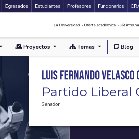
Secundario
Gu
Egresados
Estudiantes
Profesores
Funcionarios
CR
Navegación prin
La Universidad
Oferta académica
UR interna
Proyectos
Temas
Blog
Luis Fernando Velasco 
Partido Libera
Senador