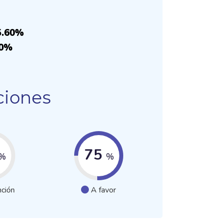
75.60%
90%
ciones
75
%
%
ción
A favor