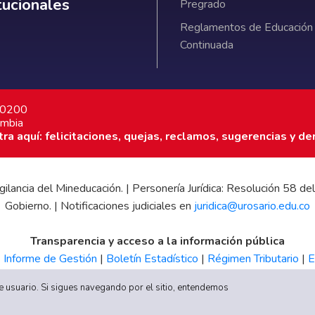
itucionales
Pregrado
Reglamentos de Educación
Continuada
7 0200
ombia
a aquí: felicitaciones, quejas, reclamos, sugerencias y de
 vigilancia del Mineducación. | Personería Jurídica: Resolución 58
Gobierno. | Notificaciones judiciales en
juridica@urosario.edu.co
Transparencia y acceso a la información pública
|
Informe de Gestión
|
Boletín Estadístico
|
Régimen Tributario
|
E
UR
 de usuario. Si sigues navegando por el sitio, entendemos