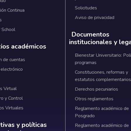
ado
Solicitudes
ión Continua
Aviso de privacidad
s
 School
Documentos
institucionales y leg
cios académicos
Bienestar Universitario: Polí
n de cuentas
programas
 electrónico
Constituciones, reformas y
estatutos complementarios
 Virtual
Derechos pecuniarios
ro y Control
Otros reglamentos
os Virtuales
Reglamento académico de
Posgrado
ativas y políticas institucionales
ivas y políticas
Reglamento académico de