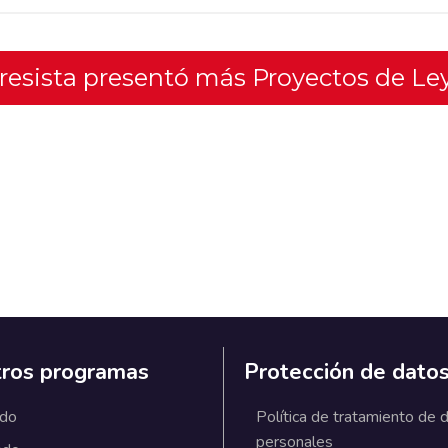
gresista presentó más Proyectos de Le
ros programas
Protección de dato
ado
Política de tratamiento de 
personales