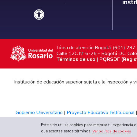
inst
Línea de atención Bogotá: (601) 29
Calle 12C Nº 6-25 - Bogotá D.C. Col
Términos de uso
|
PQRSDF (Registr
Institución de educación superior sujeta a la inspección y
Gobierno Universitario
|
Proyecto Educativo Institucional
Este sitio utiliza cookies para mejorar tu experiencia
que aceptas estos términos.
Ver política de cookies