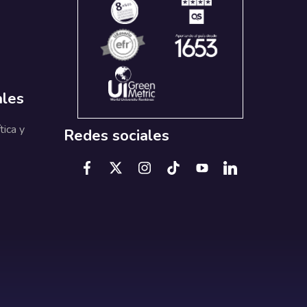
ales
tica y
Redes sociales