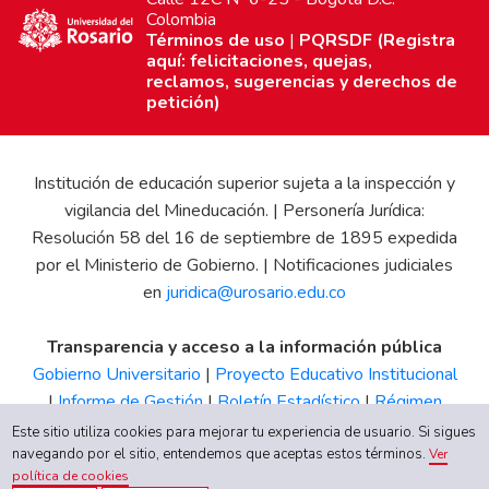
Colombia
Términos de uso
|
PQRSDF (Registra
aquí: felicitaciones, quejas,
reclamos, sugerencias y derechos de
petición)
Institución de educación superior sujeta a la inspección y
vigilancia del Mineducación. | Personería Jurídica:
Resolución 58 del 16 de septiembre de 1895 expedida
por el Ministerio de Gobierno. | Notificaciones judiciales
en
juridica@urosario.edu.co
Transparencia y acceso a la información pública
Gobierno Universitario
|
Proyecto Educativo Institucional
|
Informe de Gestión
|
Boletín Estadístico
|
Régimen
Tributario
|
Estados Financieros
|
Código de Ética
|
Canal
Este sitio utiliza cookies para mejorar tu experiencia de usuario. Si sigues
navegando por el sitio, entendemos que aceptas estos términos.
de Integridad UR
Ver
política de cookies