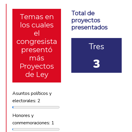
Total de
Temas en
proyectos
los cuales
presentados
el
congresista
Tres
presentó
más
3
Proyectos
de Ley
Asuntos políticos y
electorales: 2
Honores y
conmemoraciones: 1