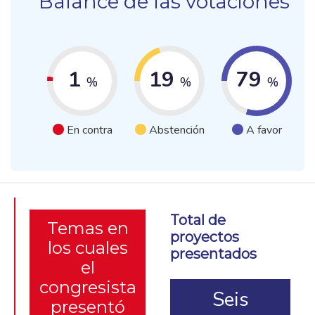
Balance de las votaciones
1
19
79
%
%
%
En contra
Abstención
A favor
Total de
Temas en
proyectos
los cuales
presentados
el
congresista
Seis
presentó