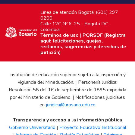
Línea de atención Bogotá: (601) 297
0200
Calle 12C Nº 6-25 - Bogotá D.C.
Colombia
Términos de uso
|
PQRSDF (Registra
aquí: felicitaciones, quejas,
reclamos, sugerencias y derechos de
petición)
Institución de educación superior sujeta a la inspección y
vigilancia del Mineducación. | Personería Jurídica:
Resolución 58 del 16 de septiembre de 1895 expedida
por el Ministerio de Gobierno. | Notificaciones judiciales
en
juridica@urosario.edu.co
Transparencia y acceso a la información pública
Gobierno Universitario
|
Proyecto Educativo Institucional