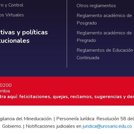
ro y Control
Otros reglamentos
os Virtuales
Reglamento académico de
Posgrado
ativas y políticas institucionales
ivas y políticas
Reglamento académico de
itucionales
Pregrado
Reglamentos de Educación
Continuada
7 0200
ombia
a aquí: felicitaciones, quejas, reclamos, sugerencias y de
 vigilancia del Mineducación. | Personería Jurídica: Resolución 58
Gobierno. | Notificaciones judiciales en
juridica@urosario.edu.co