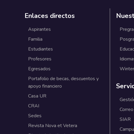
Enlaces directos
Nuest
Aspirantes
Pregr
Familia
Posgr
Estudiantes
Educac
Profesores
Idioma
Egresados
Winter
Portafolio de becas, descuentos y
Servi
apoyo financiero
Casa UR
Gestió
CRAI
Correo
Sedes
SIAR
Revista Nova et Vetera
Campus