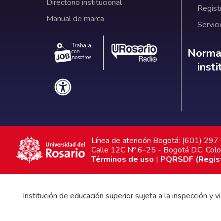
Directorio institucional
Regist
Manual de marca
Servici
Trabaja
Norm
Normat
con
nosotros.
inst
Línea de atención Bogotá: (601) 29
Calle 12C Nº 6-25 - Bogotá D.C. Col
Términos de uso
|
PQRSDF (Registr
Institución de educación superior sujeta a la inspección y