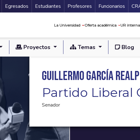
Secundario
Gu
Egresados
Estudiantes
Profesores
Funcionarios
CR
Navegación prin
La Universidad
Oferta académica
UR interna
Proyectos
Temas
Blog
Guillermo García Realp
Partido Libera
Senador