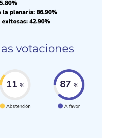
85.80%
 la plenaria: 86.90%
 exitosas: 42.90%
las votaciones
11
87
%
%
Abstención
A favor