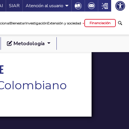
ía de servicios
Icon
Icon
Icon
AI
SIAR
Atención al usuario
cipal
Financiación
cional
Bienestar
Investigación
Extensión y sociedad
Metodología
e
l Colombiano