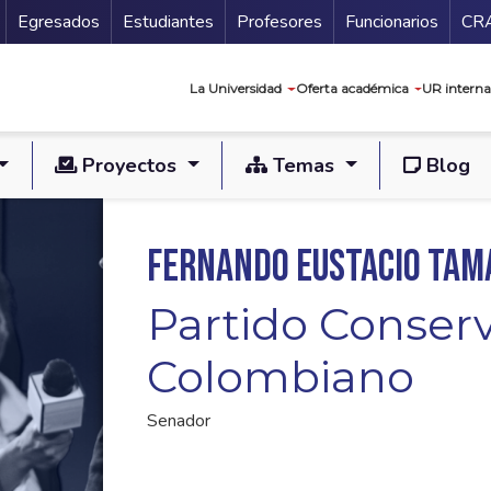
Secundario
Gu
Egresados
Estudiantes
Profesores
Funcionarios
CR
Navegación prin
La Universidad
Oferta académica
UR interna
Proyectos
Temas
Blog
Fernando Eustacio Tam
Partido Conser
Colombiano
Senador