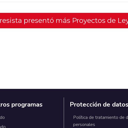
gresista presentó más Proyectos de Le
ros programas
Protección de dato
ado
Política de tratamiento de 
personales
ado