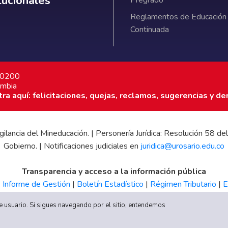
itucionales
Pregrado
Reglamentos de Educación
Continuada
7 0200
ombia
a aquí: felicitaciones, quejas, reclamos, sugerencias y de
 vigilancia del Mineducación. | Personería Jurídica: Resolución 58
Gobierno. | Notificaciones judiciales en
juridica@urosario.edu.co
Transparencia y acceso a la información pública
|
Informe de Gestión
|
Boletín Estadístico
|
Régimen Tributario
|
E
UR
 de usuario. Si sigues navegando por el sitio, entendemos