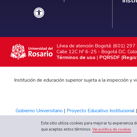
inst
Línea de atención Bogotá: (601) 29
Calle 12C Nº 6-25 - Bogotá D.C. Col
Términos de uso
|
PQRSDF (Registr
Institución de educación superior sujeta a la inspección y
Gobierno Universitario
|
Proyecto Educativo Institucional
Este sitio utiliza cookies para mejorar tu experiencia
que aceptas estos términos.
Ver política de cookies