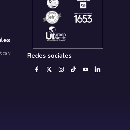
ales
tica y
Redes sociales