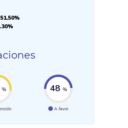
: 51.50%
3.30%
aciones
1
48
%
%
ención
A favor