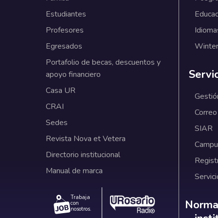
Estudiantes
Educac
Profesores
Idioma
Egresados
Winter
Portafolio de becas, descuentos y
Servi
apoyo financiero
Casa UR
Gestió
CRAI
Correo
Sedes
SIAR
Revista Nova et Vetera
Campus
Directorio institucional
Regist
Manual de marca
Servici
Trabaja
Norm
Normat
con
nosotros.