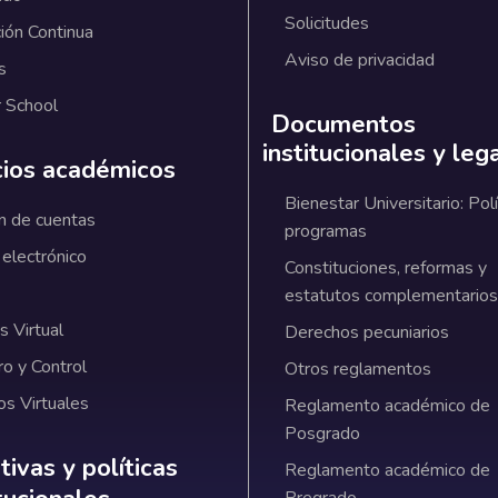
Solicitudes
ión Continua
Aviso de privacidad
s
 School
Documentos
institucionales y leg
cios académicos
Bienestar Universitario: Polí
n de cuentas
programas
 electrónico
Constituciones, reformas y
estatutos complementarios
 Virtual
Derechos pecuniarios
ro y Control
Otros reglamentos
os Virtuales
Reglamento académico de
Posgrado
ativas y políticas institucionales
ivas y políticas
Reglamento académico de