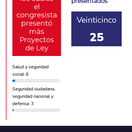
presentados
el
congresista
Veinticinco
presentó
más
25
Proyectos
de Ley
Salud y seguridad
social: 6
Seguridad ciudadana,
seguridad nacional y
defensa: 3