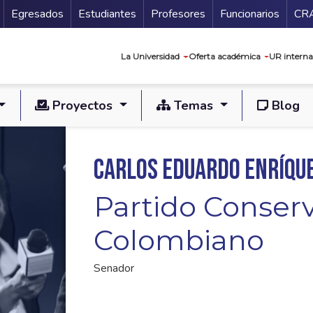
Secundario
Gu
Egresados
Estudiantes
Profesores
Funcionarios
CR
Navegación prin
La Universidad
Oferta académica
UR interna
Proyectos
Temas
Blog
Carlos Eduardo Enríqu
Partido Conser
Colombiano
Senador