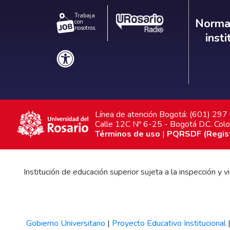
Trabaja
Norm
Normat
con
nosotros.
inst
Línea de atención Bogotá: (601) 29
Calle 12C Nº 6-25 - Bogotá D.C. Col
Términos de uso
|
PQRSDF (Registr
Institución de educación superior sujeta a la inspección y
Gobierno Universitario
|
Proyecto Educativo Institucional