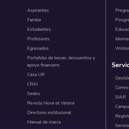
Aspirantes
Pregr
Familia
Posgr
Estudiantes
Educac
Profesores
Idioma
Egresados
Winter
Portafolio de becas, descuentos y
Servi
apoyo financiero
Casa UR
Gestió
CRAI
Correo
Sedes
SIAR
Revista Nova et Vetera
Campus
Directorio institucional
Regist
Manual de marca
Servici