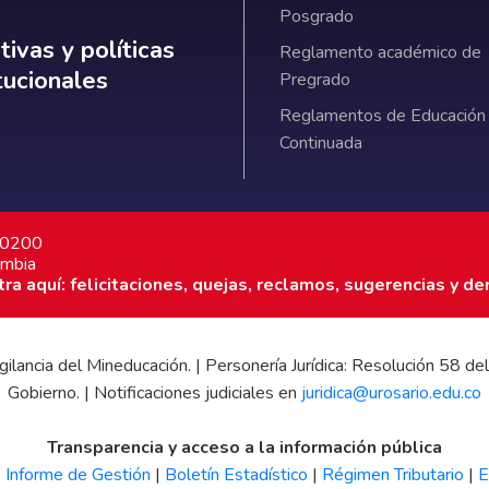
Posgrado
ativas y políticas institucionales
ivas y políticas
Reglamento académico de
itucionales
Pregrado
Reglamentos de Educación
Continuada
7 0200
ombia
a aquí: felicitaciones, quejas, reclamos, sugerencias y de
 vigilancia del Mineducación. | Personería Jurídica: Resolución 58
Gobierno. | Notificaciones judiciales en
juridica@urosario.edu.co
Transparencia y acceso a la información pública
|
Informe de Gestión
|
Boletín Estadístico
|
Régimen Tributario
|
E