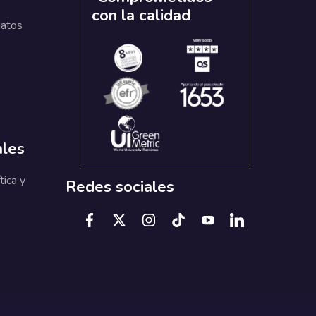
con la calidad
datos
ales
tica y
Redes sociales