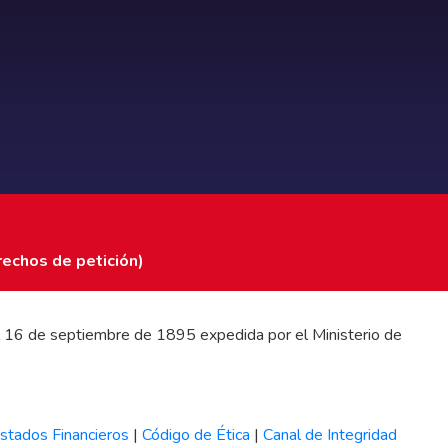
rechos de petición)
 del 16 de septiembre de 1895 expedida por el Ministerio de
stados Financieros
|
Código de Ética
|
Canal de Integridad