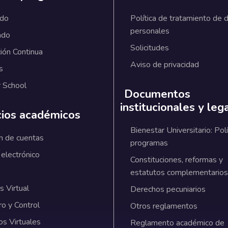
ado
Política de tratamiento de 
personales
ado
Solicitudes
ión Continua
Aviso de privacidad
s
 School
Documentos
institucionales y leg
cios académicos
Bienestar Universitario: Polí
n de cuentas
programas
 electrónico
Constituciones, reformas y
estatutos complementarios
 Virtual
Derechos pecuniarios
ro y Control
Otros reglamentos
os Virtuales
Reglamento académico de