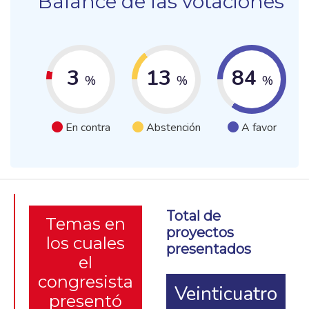
Balance de las votaciones
3
13
84
%
%
%
En contra
Abstención
A favor
Total de
Temas en
proyectos
los cuales
presentados
el
congresista
Veinticuatro
presentó