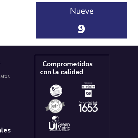
Nueve
9
s
Comprometidos
con la calidad
datos
ales