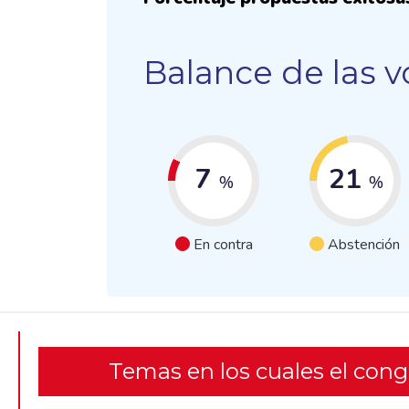
Balance de las v
7
21
%
%
En contra
Abstención
Temas en los cuales el con