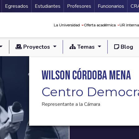
Secundario
Gu
Egresados
Estudiantes
Profesores
Funcionarios
CR
Navegación prin
La Universidad
Oferta académica
UR interna
Proyectos
Temas
Blog
Wilson Córdoba Mena
Centro Democr
Representante a la Cámara