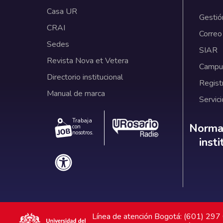
Casa UR
Gestió
CRAI
Correo
Sedes
SIAR
Revista Nova et Vetera
Campus
Directorio institucional
Regist
Manual de marca
Servici
Trabaja
Norm
Normat
con
nosotros.
inst
Línea de atención Bogotá: (601) 29