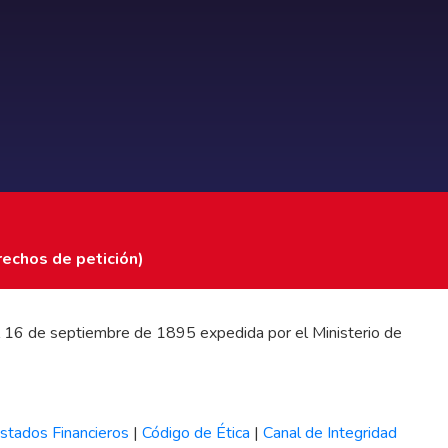
rechos de petición)
 del 16 de septiembre de 1895 expedida por el Ministerio de
stados Financieros
|
Código de Ética
|
Canal de Integridad