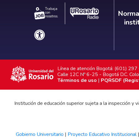
Trabaja
Norm
Normat
con
nosotros.
inst
Línea de atención Bogotá: (601) 29
Calle 12C Nº 6-25 - Bogotá D.C. Col
Términos de uso
|
PQRSDF (Registr
Institución de educación superior sujeta a la inspección y
Gobierno Universitario
|
Proyecto Educativo Institucional