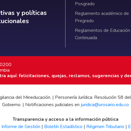
Posgrado
ativas y políticas institucionales
ivas y políticas
Reglamento académico de
itucionales
Pregrado
Reglamentos de Educación
Continuada
7 0200
ombia
a aquí: felicitaciones, quejas, reclamos, sugerencias y de
 vigilancia del Mineducación. | Personería Jurídica: Resolución 58
Gobierno. | Notificaciones judiciales en
juridica@urosario.edu.co
Transparencia y acceso a la información pública
|
Informe de Gestión
|
Boletín Estadístico
|
Régimen Tributario
|
E