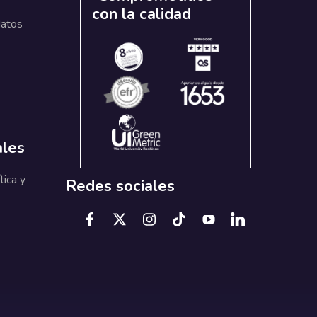
con la calidad
datos
ales
tica y
Redes sociales