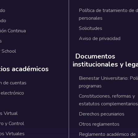
ado
Política de tratamiento de 
personales
ado
Solicitudes
ión Continua
Aviso de privacidad
s
 School
Documentos
institucionales y leg
cios académicos
Bienestar Universitario: Polí
n de cuentas
programas
 electrónico
Constituciones, reformas y
estatutos complementarios
 Virtual
Derechos pecuniarios
ro y Control
Otros reglamentos
os Virtuales
Reglamento académico de