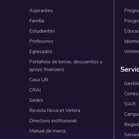
Aspirantes
Pregr
Familia
Posgr
Estudiantes
Educac
Profesores
Idioma
Egresados
Winter
Portafolio de becas, descuentos y
Servi
apoyo financiero
Casa UR
Gestió
CRAI
Correo
Sedes
SIAR
Revista Nova et Vetera
Campus
Directorio institucional
Regist
Manual de marca
Servici