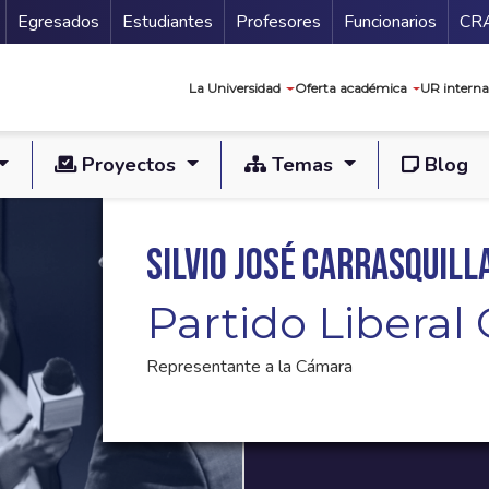
Secundario
Gu
Egresados
Estudiantes
Profesores
Funcionarios
CR
Navegación prin
La Universidad
Oferta académica
UR interna
Proyectos
Temas
Blog
Silvio José Carrasquill
Partido Libera
Representante a la Cámara