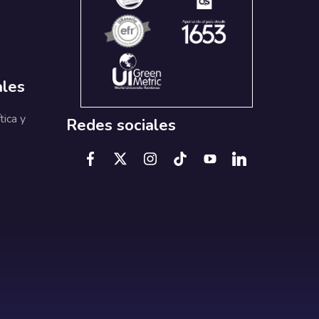
ales
tica y
Redes sociales