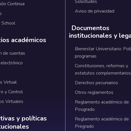
Solicitudes
ión Continua
Aviso de privacidad
s
 School
Documentos
institucionales y leg
cios académicos
Bienestar Universitario: Polí
n de cuentas
programas
 electrónico
Constituciones, reformas y
estatutos complementarios
 Virtual
Derechos pecuniarios
ro y Control
Otros reglamentos
os Virtuales
Reglamento académico de
Posgrado
ativas y políticas institucionales
ivas y políticas
Reglamento académico de
itucionales
Pregrado