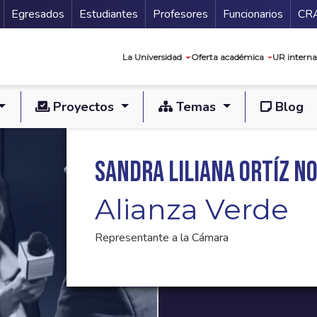
Secundario
Gu
Egresados
Estudiantes
Profesores
Funcionarios
CR
Navegación prin
La Universidad
Oferta académica
UR interna
Proyectos
Temas
Blog
Sandra Liliana Ortíz N
Alianza Verde
Representante a la Cámara