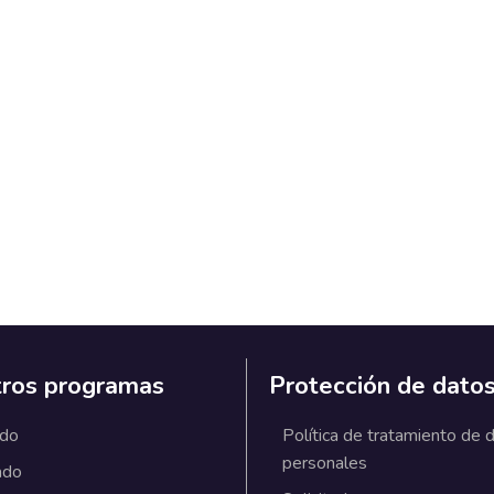
ros programas
Protección de dato
ado
Política de tratamiento de 
personales
ado