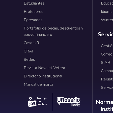
Estudiantes
Educac
Profesores
Idioma
Egresados
Winter
Portafolio de becas, descuentos y
Servi
apoyo financiero
Casa UR
Gestió
CRAI
Correo
Sedes
SIAR
Revista Nova et Vetera
Campus
Directorio institucional
Regist
Manual de marca
Servici
Trabaja
Norm
Normat
con
nosotros.
inst