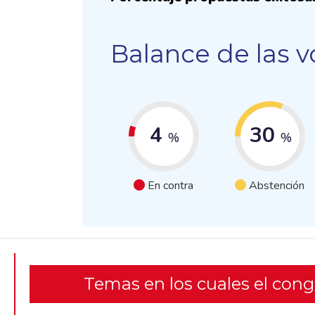
Balance de las v
4
30
%
%
En contra
Abstención
Temas en los cuales el con