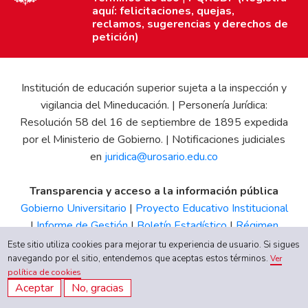
aquí: felicitaciones, quejas,
reclamos, sugerencias y derechos de
petición)
Institución de educación superior sujeta a la inspección y
vigilancia del Mineducación. | Personería Jurídica:
Resolución 58 del 16 de septiembre de 1895 expedida
por el Ministerio de Gobierno. | Notificaciones judiciales
en
juridica@urosario.edu.co
Transparencia y acceso a la información pública
Gobierno Universitario
|
Proyecto Educativo Institucional
|
Informe de Gestión
|
Boletín Estadístico
|
Régimen
Tributario
|
Estados Financieros
|
Código de Ética
|
Canal
Este sitio utiliza cookies para mejorar tu experiencia de usuario. Si sigues
navegando por el sitio, entendemos que aceptas estos términos.
de Integridad UR
Ver
política de cookies
Aceptar
No, gracias