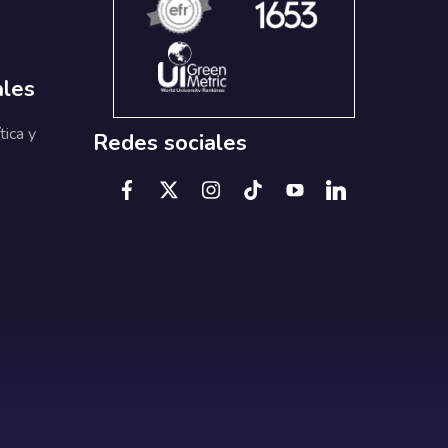
ales
tica y
Redes sociales