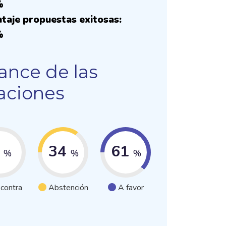
%
taje propuestas exitosas:
%
ance de las
aciones
5
34
61
%
%
%
 contra
Abstención
A favor