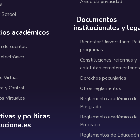
Aviso de privacidad
s
 School
Documentos
institucionales y leg
cios académicos
Bienestar Universitario: Polí
n de cuentas
programas
 electrónico
Constituciones, reformas y
estatutos complementarios
 Virtual
Derechos pecuniarios
ro y Control
Otros reglamentos
os Virtuales
Reglamento académico de
Posgrado
ativas y políticas institucionales
ivas y políticas
Reglamento académico de
itucionales
Pregrado
Reglamentos de Educación