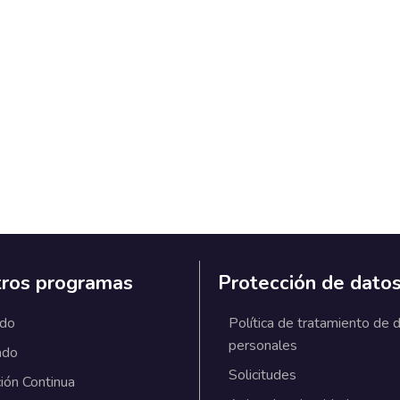
ros programas
Protección de dato
ado
Política de tratamiento de 
personales
ado
Solicitudes
ión Continua