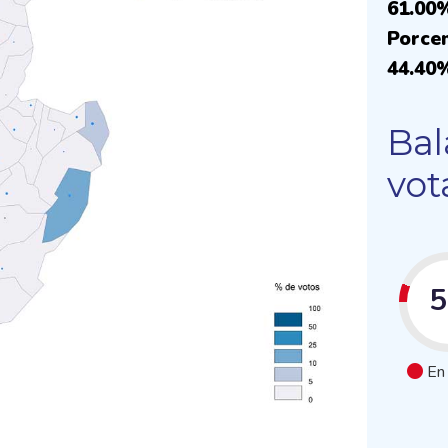
61.00
Porcen
44.40
Bal
vot
En