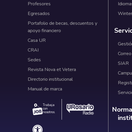
Profesores
Idioma
Egresados
Winter
Portafolio de becas, descuentos y
Servi
apoyo financiero
Casa UR
Gestió
CRAI
Correo
Sedes
SIAR
Revista Nova et Vetera
Campus
Directorio institucional
Regist
Manual de marca
Servici
Trabaja
Norm
Normat
con
nosotros.
inst