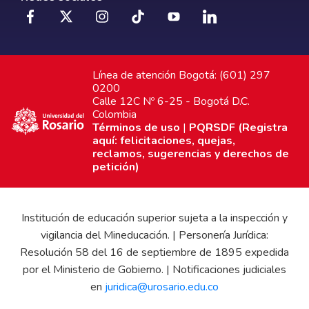
Línea de atención Bogotá: (601) 297
0200
Calle 12C Nº 6-25 - Bogotá D.C.
Colombia
Términos de uso
|
PQRSDF (Registra
aquí: felicitaciones, quejas,
reclamos, sugerencias y derechos de
petición)
Institución de educación superior sujeta a la inspección y
vigilancia del Mineducación. | Personería Jurídica:
Resolución 58 del 16 de septiembre de 1895 expedida
por el Ministerio de Gobierno. | Notificaciones judiciales
en
juridica@urosario.edu.co