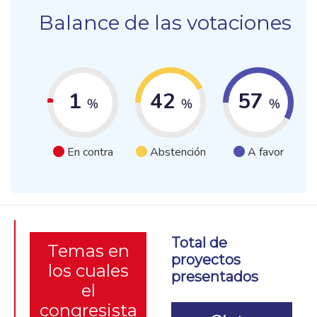
Balance de las votaciones
1
42
57
%
%
%
En contra
Abstención
A favor
Total de
Temas en
proyectos
los cuales
presentados
el
congresista