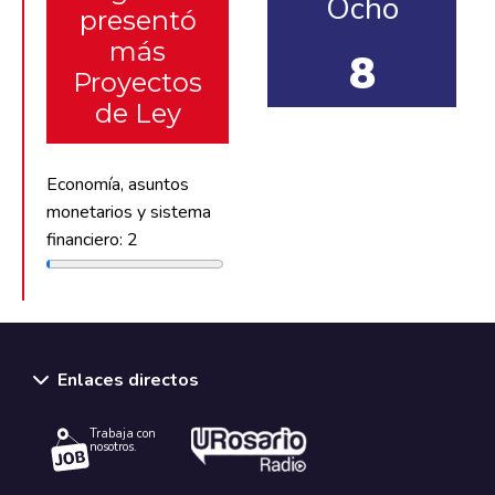
Ocho
presentó
más
8
Proyectos
de Ley
Economía, asuntos
monetarios y sistema
financiero: 2
Enlaces directos
Trabaja con
nosotros.