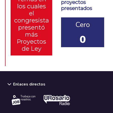
proyectos
los cuales
presentados
el
congresista
Cero
presentó
más
0
Proyectos
de Ley
Enlaces directos
Trabaja con
nosotros.