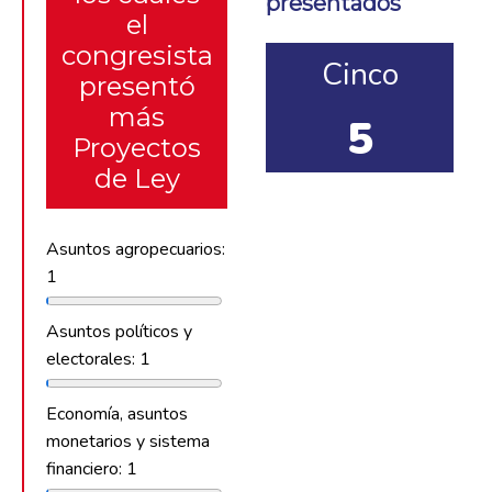
presentados
el
congresista
Cinco
presentó
más
5
Proyectos
de Ley
Asuntos agropecuarios:
1
Asuntos políticos y
electorales: 1
Economía, asuntos
monetarios y sistema
financiero: 1