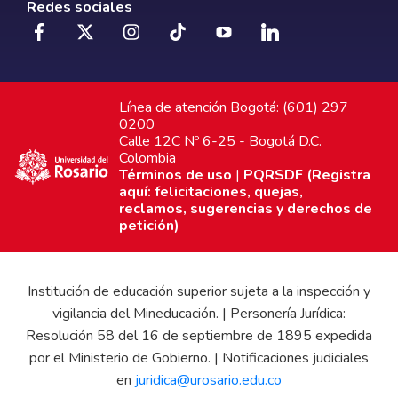
Redes sociales
Línea de atención Bogotá: (601) 297
0200
Calle 12C Nº 6-25 - Bogotá D.C.
Colombia
Términos de uso
|
PQRSDF (Registra
aquí: felicitaciones, quejas,
reclamos, sugerencias y derechos de
petición)
Institución de educación superior sujeta a la inspección y
vigilancia del Mineducación. | Personería Jurídica:
Resolución 58 del 16 de septiembre de 1895 expedida
por el Ministerio de Gobierno. | Notificaciones judiciales
en
juridica@urosario.edu.co