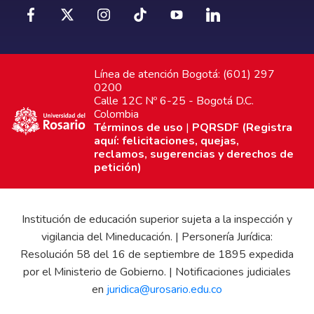
Línea de atención Bogotá: (601) 297
0200
Calle 12C Nº 6-25 - Bogotá D.C.
Colombia
Términos de uso
|
PQRSDF (Registra
aquí: felicitaciones, quejas,
reclamos, sugerencias y derechos de
petición)
Institución de educación superior sujeta a la inspección y
vigilancia del Mineducación. | Personería Jurídica:
Resolución 58 del 16 de septiembre de 1895 expedida
por el Ministerio de Gobierno. | Notificaciones judiciales
en
juridica@urosario.edu.co