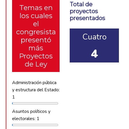
Total de
Temas en
proyectos
los cuales
presentados
el
congresista
Cuatro
presentó
más
4
Proyectos
de Ley
Administración pública
y estructura del Estado:
1
Asuntos políticos y
electorales: 1