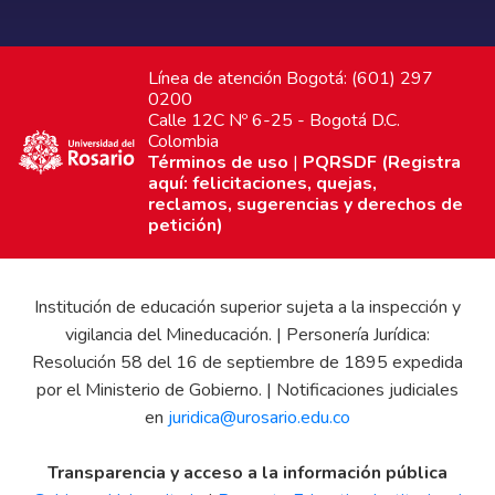
Línea de atención Bogotá: (601) 297
0200
Calle 12C Nº 6-25 - Bogotá D.C.
Colombia
Términos de uso
|
PQRSDF (Registra
aquí: felicitaciones, quejas,
reclamos, sugerencias y derechos de
petición)
Institución de educación superior sujeta a la inspección y
vigilancia del Mineducación. | Personería Jurídica:
Resolución 58 del 16 de septiembre de 1895 expedida
por el Ministerio de Gobierno. | Notificaciones judiciales
en
juridica@urosario.edu.co
Transparencia y acceso a la información pública