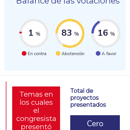
Balance de las votaciones
1
83
16
%
%
%
En contra
Abstención
A favor
Total de
Temas en
proyectos
los cuales
presentados
el
congresista
Cero
presentó