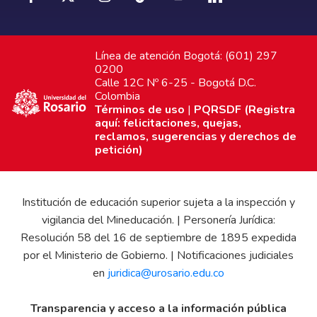
Línea de atención Bogotá: (601) 297
0200
Calle 12C Nº 6-25 - Bogotá D.C.
Colombia
Términos de uso
|
PQRSDF (Registra
aquí: felicitaciones, quejas,
reclamos, sugerencias y derechos de
petición)
Institución de educación superior sujeta a la inspección y
vigilancia del Mineducación. | Personería Jurídica:
Resolución 58 del 16 de septiembre de 1895 expedida
por el Ministerio de Gobierno. | Notificaciones judiciales
en
juridica@urosario.edu.co
Transparencia y acceso a la información pública