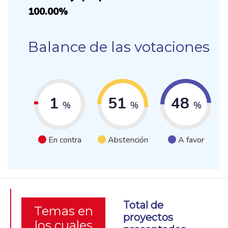
100.00%
Balance de las votaciones
1
51
48
%
%
%
En contra
Abstención
A favor
Total de
Temas en
proyectos
los cuales