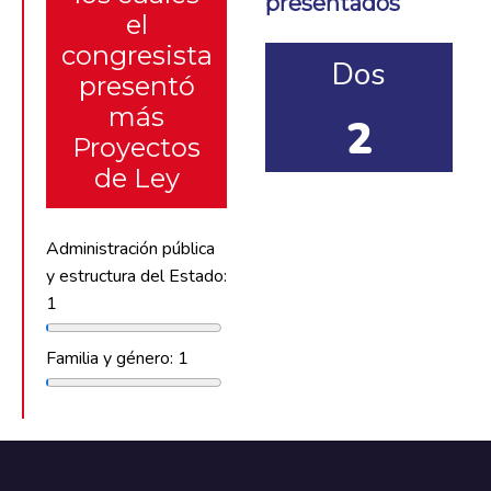
presentados
el
congresista
Dos
presentó
más
2
Proyectos
de Ley
Administración pública
y estructura del Estado:
1
Familia y género: 1