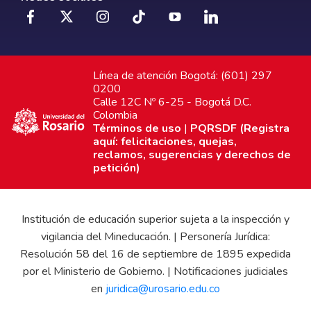
Línea de atención Bogotá: (601) 297
0200
Calle 12C Nº 6-25 - Bogotá D.C.
Colombia
Términos de uso
|
PQRSDF (Registra
aquí: felicitaciones, quejas,
reclamos, sugerencias y derechos de
petición)
Institución de educación superior sujeta a la inspección y
vigilancia del Mineducación. | Personería Jurídica:
Resolución 58 del 16 de septiembre de 1895 expedida
por el Ministerio de Gobierno. | Notificaciones judiciales
en
juridica@urosario.edu.co