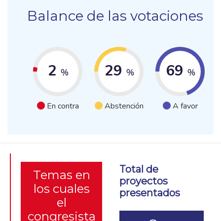
Balance de las votaciones
2
29
69
%
%
%
En contra
Abstención
A favor
Total de
Temas en
proyectos
los cuales
presentados
el
congresista