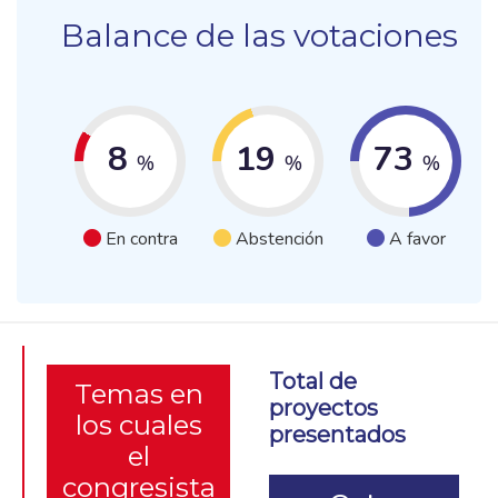
Balance de las votaciones
8
19
73
%
%
%
En contra
Abstención
A favor
Total de
Temas en
proyectos
los cuales
presentados
el
congresista