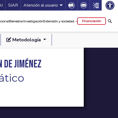
ía de servicios
Icon
Icon
Icon
AI
SIAR
Atención al usuario
cipal
Financiación
cional
Bienestar
Investigación
Extensión y sociedad
Metodología
 de Jiménez
ático