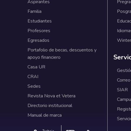
Aspirantes
Pregr
Familia
Posgr
Estudiantes
Educac
Profesores
Idioma
Egresados
Winter
Portafolio de becas, descuentos y
Servi
apoyo financiero
Casa UR
Gestió
CRAI
Correo
Sedes
SIAR
Revista Nova et Vetera
Campus
Directorio institucional
Regist
Manual de marca
Servici