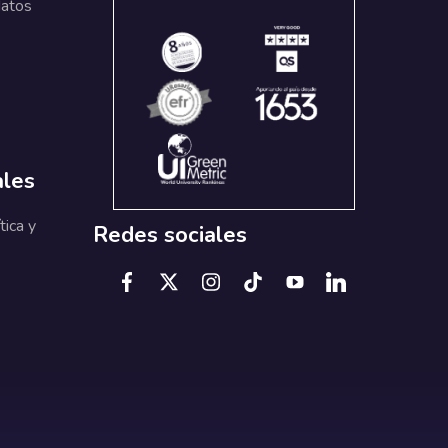
datos
ales
tica y
Redes sociales