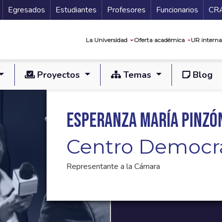
Secundario
Gu
Egresados
Estudiantes
Profesores
Funcionarios
CR
Navegación prin
La Universidad
Oferta académica
UR interna
Proyectos
Temas
Blog
Esperanza María Pinzón
Centro Democr
Representante a la Cámara