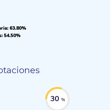
aria: 63.80%
s: 54.50%
otaciones
30
%