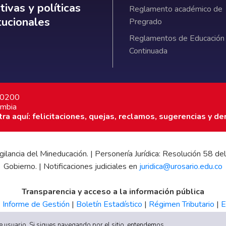
ativas y políticas institucionales
ivas y políticas
Reglamento académico de
itucionales
Pregrado
Reglamentos de Educación
Continuada
7 0200
ombia
a aquí: felicitaciones, quejas, reclamos, sugerencias y de
 vigilancia del Mineducación. | Personería Jurídica: Resolución 58
Gobierno. | Notificaciones judiciales en
juridica@urosario.edu.co
Transparencia y acceso a la información pública
|
Informe de Gestión
|
Boletín Estadístico
|
Régimen Tributario
|
E
UR
 de usuario. Si sigues navegando por el sitio, entendemos