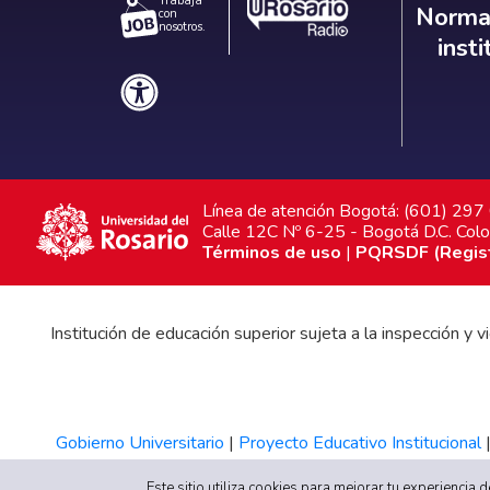
Trabaja
Norm
Normat
con
nosotros.
inst
Línea de atención Bogotá: (601) 29
Calle 12C Nº 6-25 - Bogotá D.C. Col
Términos de uso
|
PQRSDF (Registr
Institución de educación superior sujeta a la inspección y
Gobierno Universitario
|
Proyecto Educativo Institucional
Este sitio utiliza cookies para mejorar tu experiencia