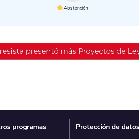
Abstención
gresista presentó más Proyectos de Le
ros programas
Protección de dato