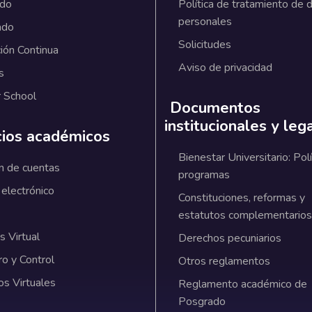
ado
Política de tratamiento de 
personales
ado
Solicitudes
ión Continua
Aviso de privacidad
s
 School
Documentos
institucionales y leg
cios académicos
Bienestar Universitario: Polí
n de cuentas
programas
 electrónico
Constituciones, reformas y
estatutos complementarios
 Virtual
Derechos pecuniarios
ro y Control
Otros reglamentos
os Virtuales
Reglamento académico de
Posgrado