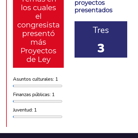
proyectos
los cuales
presentados
el
congresista
Tres
presentó
más
3
Proyectos
de Ley
Asuntos culturales: 1
Finanzas públicas: 1
Juventud: 1