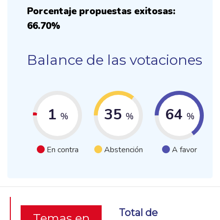
Porcentaje propuestas exitosas:
66.70%
Balance de las votaciones
1
35
64
%
%
%
En contra
Abstención
A favor
Total de
Temas en