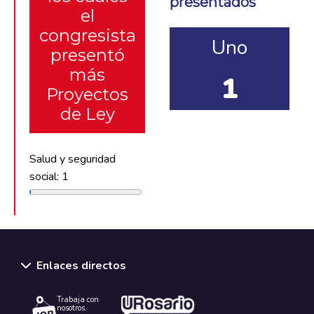
presentados
el
congresista
Uno
presentó
más
1
Proyectos
de Ley
Salud y seguridad
social: 1
Enlaces directos
Trabaja con
nosotros.