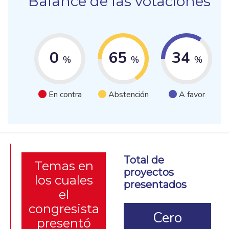
Balance de las votaciones
0
65
34
%
%
%
En contra
Abstención
A favor
Total de
Temas en
proyectos
los cuales
presentados
el
congresista
Cero
presentó