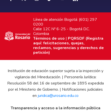
Línea de atención Bogotá: (601) 297
0200
Calle 12C Nº 6-25 - Bogotá D.C.
Colombia
Términos de uso
|
PQRSDF (Registra
aquí: felicitaciones, quejas,
reclamos, sugerencias y derechos de
petición)
Institución de educación superior sujeta a la inspección y
vigilancia del Mineducación. | Personería Jurídica:
Resolución 58 del 16 de septiembre de 1895 expedida
por el Ministerio de Gobierno. | Notificaciones judiciales
en
juridica@urosario.edu.co
Transparencia y acceso a la información pública