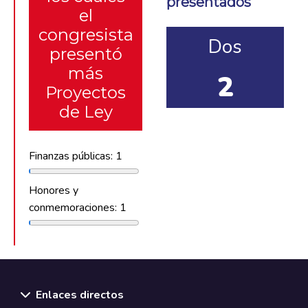
presentados
el
congresista
Dos
presentó
más
2
Proyectos
de Ley
Finanzas públicas: 1
Honores y
conmemoraciones: 1
Enlaces directos