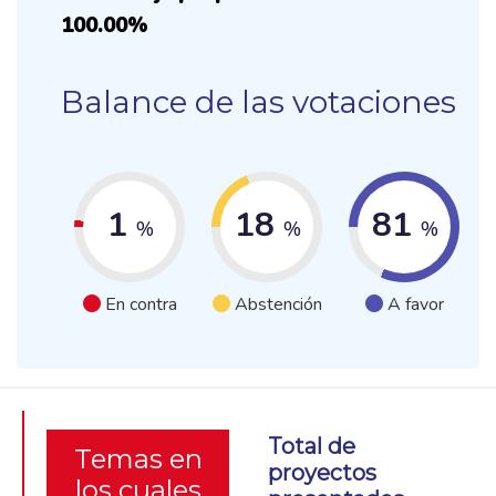
100.00%
Balance de las votaciones
1
18
81
%
%
%
En contra
Abstención
A favor
Total de
Temas en
proyectos
los cuales