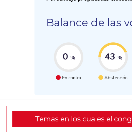
Balance de las v
0
43
%
%
En contra
Abstención
Temas en los cuales el con