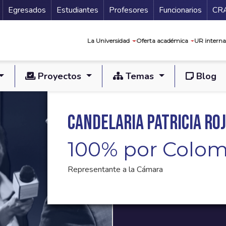
Secundario
Gu
Egresados
Estudiantes
Profesores
Funcionarios
CR
Navegación prin
La Universidad
Oferta académica
UR interna
Proyectos
Temas
Blog
Candelaria Patricia Ro
100% por Colom
Representante a la Cámara