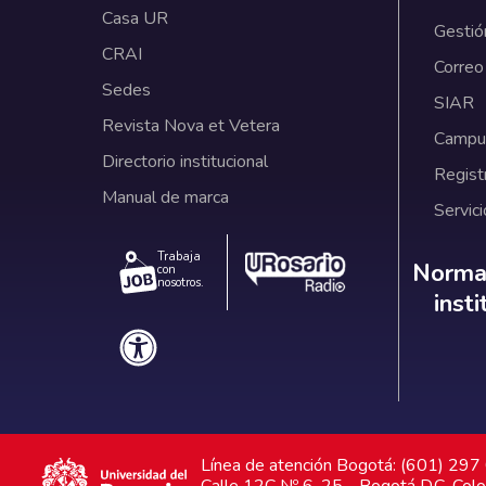
Casa UR
Gestió
CRAI
Correo
Sedes
SIAR
Revista Nova et Vetera
Campus
Directorio institucional
Regist
Manual de marca
Servici
Trabaja
Norm
Normat
con
nosotros.
inst
Línea de atención Bogotá: (601) 29
Calle 12C Nº 6-25 - Bogotá D.C. Col