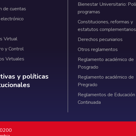
Bienestar Universitario: Polí
n de cuentas
programas
 electrónico
Constituciones, reformas y
estatutos complementarios
 Virtual
Derechos pecuniarios
ro y Control
Otros reglamentos
os Virtuales
Reglamento académico de
Posgrado
ativas y políticas institucionales
ivas y políticas
Reglamento académico de
itucionales
Pregrado
Reglamentos de Educación
Continuada
7 0200
ombia