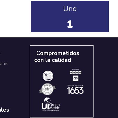
Uno
1
s
Comprometidos
con la calidad
datos
ales