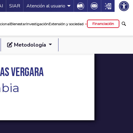
ía de servicios
Icon
Icon
Icon
AI
SIAR
Atención al usuario
cipal
Financiación
cional
Bienestar
Investigación
Extensión y sociedad
Metodología
jas Vergara
bia