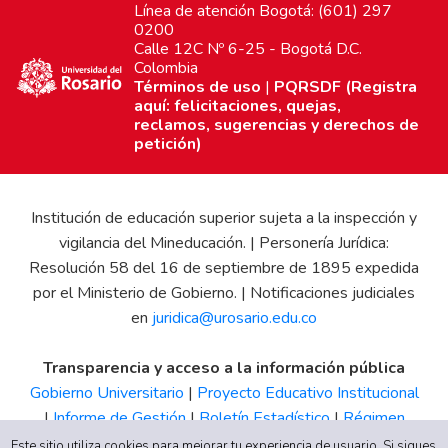
Línea de atención Bogotá: (601) 297
0200
Calle 12C Nº 6-25 - Bogotá D.C.
Colombia
Términos de uso
|
PQRSDF (Registra
aquí: felicitaciones, quejas,
reclamos, sugerencias y derechos de
petición)
Institución de educación superior sujeta a la inspección y
vigilancia del Mineducación. | Personería Jurídica:
Resolución 58 del 16 de septiembre de 1895 expedida
por el Ministerio de Gobierno. | Notificaciones judiciales
en
juridica@urosario.edu.co
Transparencia y acceso a la información pública
Gobierno Universitario
|
Proyecto Educativo Institucional
|
Informe de Gestión
|
Boletín Estadístico
|
Régimen
Tributario
|
Estados Financieros
|
Código de Ética
|
Canal
Este sitio utiliza cookies para mejorar tu experiencia de usuario. Si sigues