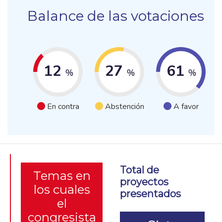
Balance de las votaciones
12
27
61
%
%
%
En contra
Abstención
A favor
Total de
Temas en
proyectos
los cuales
presentados
el
congresista