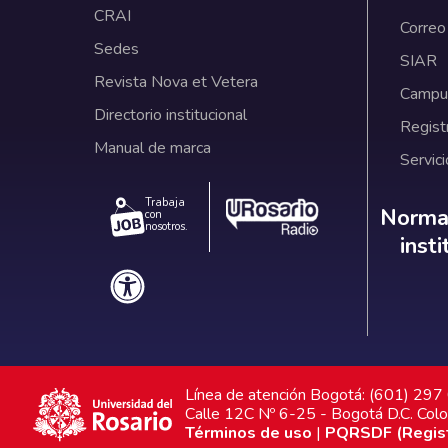
CRAI
Correo
Sedes
SIAR
Revista Nova et Vetera
Campus
Directorio institucional
Regist
Manual de marca
Servici
Trabaja
Norm
Normat
con
nosotros.
inst
Línea de atención Bogotá: (601) 29
Calle 12C Nº 6-25 - Bogotá D.C. Col
Términos de uso
|
PQRSDF (Registr