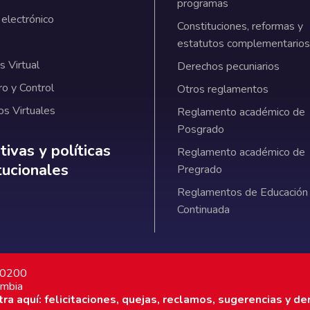
programas
 electrónico
Constituciones, reformas y
estatutos complementarios
 Virtual
Derechos pecuniarios
ro y Control
Otros reglamentos
os Virtuales
Reglamento académico de
Posgrado
ativas y políticas institucionales
ivas y políticas
Reglamento académico de
itucionales
Pregrado
Reglamentos de Educación
Continuada
7 0200
ombia
a aquí: felicitaciones, quejas, reclamos, sugerencias y de