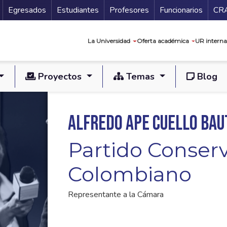
Secundario
Gu
Egresados
Estudiantes
Profesores
Funcionarios
CR
Navegación prin
La Universidad
Oferta académica
UR interna
Proyectos
Temas
Blog
Alfredo Ape Cuello Bau
Partido Conser
Colombiano
Representante a la Cámara