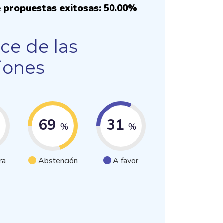
 propuestas exitosas: 50.00%
ce de las
iones
69
31
%
%
ra
Abstención
A favor