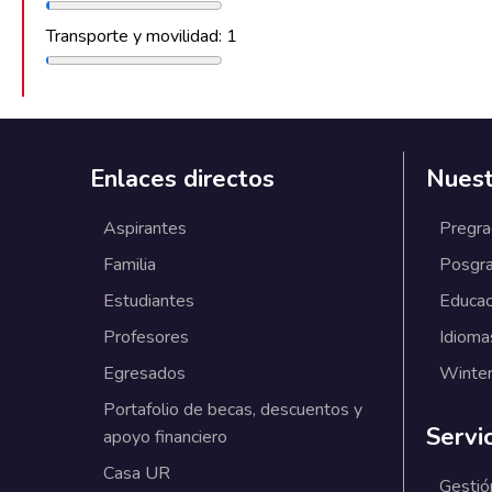
Transporte y movilidad: 1
Enlaces directos
Nuest
Aspirantes
Pregr
Familia
Posgr
Estudiantes
Educac
Profesores
Idioma
Egresados
Winter
Portafolio de becas, descuentos y
Servi
apoyo financiero
Casa UR
Gestió