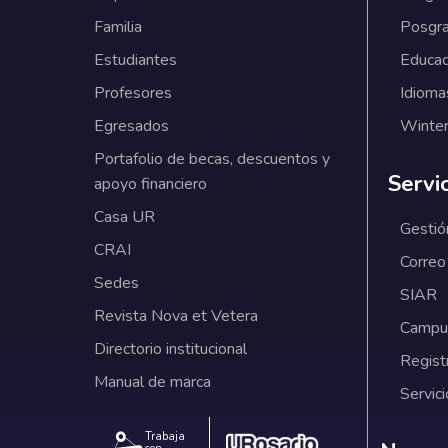
Familia
Posgr
Estudiantes
Educac
Profesores
Idioma
Egresados
Winter
Portafolio de becas, descuentos y
Servi
apoyo financiero
Casa UR
Gestió
CRAI
Correo
Sedes
SIAR
Revista Nova et Vetera
Campus
Directorio institucional
Regist
Manual de marca
Servici
Trabaja