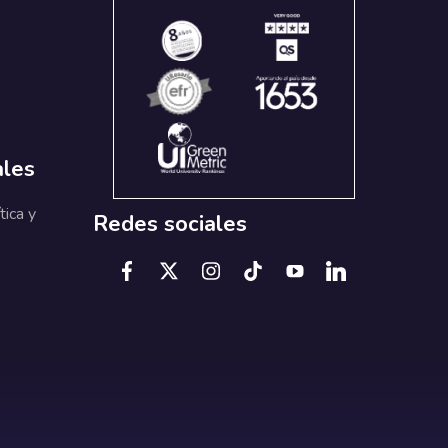
ales
tica y
Redes sociales