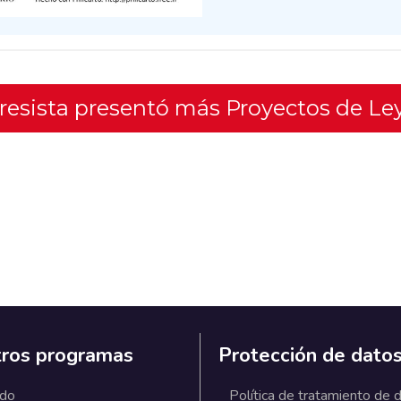
gresista presentó más Proyectos de Le
ros programas
Protección de dato
ado
Política de tratamiento de 