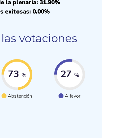
e la plenaria: 31.90%
s exitosas: 0.00%
las votaciones
73
27
%
%
Abstención
A favor