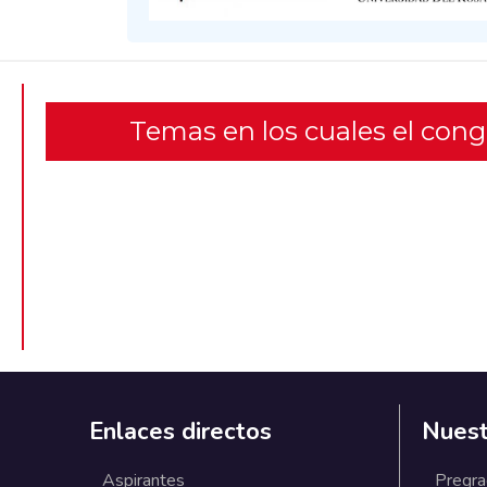
Temas en los cuales el con
Enlaces directos
Nuest
Aspirantes
Pregr