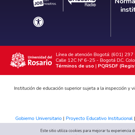
Norm
Normat
con
nosotros.
inst
Línea de atención Bogotá: (601) 29
Calle 12C Nº 6-25 - Bogotá D.C. Col
Términos de uso
|
PQRSDF (Registr
Institución de educación superior sujeta a la inspección y
Gobierno Universitario
|
Proyecto Educativo Institucional
Este sitio utiliza cookies para mejorar tu experiencia