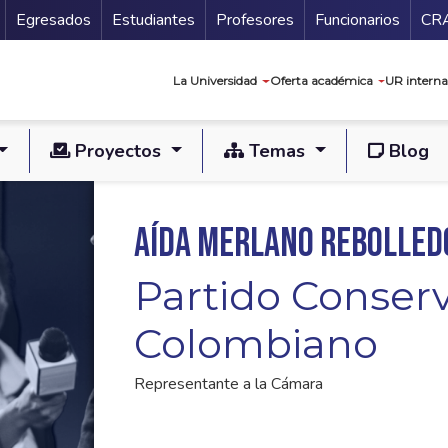
Secundario
Gu
Egresados
Estudiantes
Profesores
Funcionarios
CR
Navegación prin
La Universidad
Oferta académica
UR interna
Proyectos
Temas
Blog
Aída Merlano Rebolled
Partido Conser
Colombiano
Representante a la Cámara