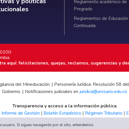
ativas y políticas institucionales
ivas y políticas
Reglamento académico de
itucionales
Pregrado
Reglamentos de Educación
Continuada
7 0200
ombia
a aquí: felicitaciones, quejas, reclamos, sugerencias y de
 vigilancia del Mineducación. | Personería Jurídica: Resolución 58
Gobierno. | Notificaciones judiciales en
juridica@urosario.edu.co
Transparencia y acceso a la información pública
|
Informe de Gestión
|
Boletín Estadístico
|
Régimen Tributario
|
E
UR
 de usuario. Si sigues navegando por el sitio, entendemos