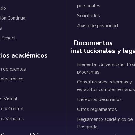
personales
ado
Solicitudes
ión Continua
Aviso de privacidad
s
 School
Documentos
institucionales y leg
cios académicos
Bienestar Universitario: Polí
n de cuentas
programas
 electrónico
Constituciones, reformas y
estatutos complementarios
 Virtual
Derechos pecuniarios
ro y Control
Otros reglamentos
os Virtuales
Reglamento académico de
Posgrado