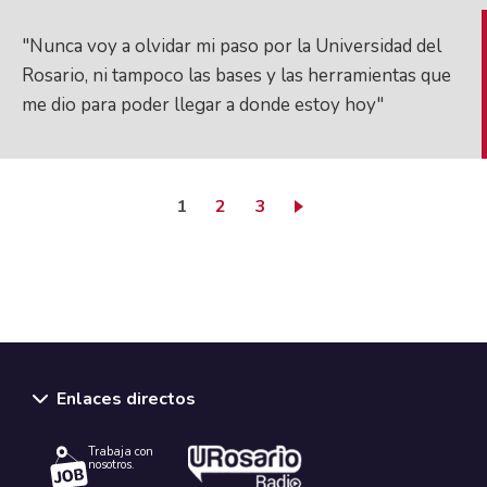
"Nunca voy a olvidar mi paso por la Universidad del
Rosario, ni tampoco las bases y las herramientas que
me dio para poder llegar a donde estoy hoy"
Página actual
Page
Page
1
2
3
Enlaces directos
Trabaja con
nosotros.