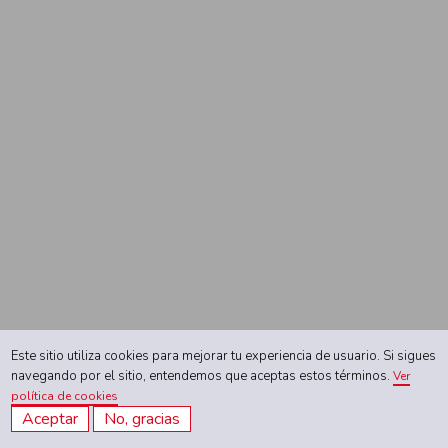
(Región, Colombia)
Signatura:
IfL,
Colección Stübel,
113-9-13
Tipo de documento:
Imagen
Orientación:
Vertical
Soporte:
Digital
Dimensiones de la
imagen:
17.9 cm x
12.8 cm
Dimensiones del
montaje:
No aplica
Palabras clave:
Objetos
Este sitio utiliza cookies para mejorar tu experiencia de usuario. Si sigues
navegando por el sitio, entendemos que aceptas estos términos.
Ver
arqueológicos;
política de cookies
antigüedades
Aceptar
No, gracias
prehispánicas;