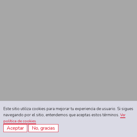
Título:
Retratos de
Bogotá
[Porträtaufnahmen
aus Bogotá]
Fotógrafo:
Peter
Most (fotografía 1);
Demetrio Paredes
(fotografías 2, 3, 4, 6
y 7); Charles Amédée
Barenne (fotografía
Este sitio utiliza cookies para mejorar tu experiencia de usuario. Si sigues
5); Aleksander Ken
navegando por el sitio, entendemos que aceptas estos términos.
Ver
(fotografía 8)
política de cookies
Técnica de
Aceptar
No, gracias
fotografía:
Papel a la