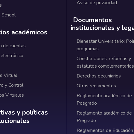
Aviso de privacidad
s
 School
Documentos
institucionales y leg
cios académicos
Bienestar Universitario: Polí
n de cuentas
programas
 electrónico
Constituciones, reformas y
estatutos complementarios
 Virtual
Derechos pecuniarios
ro y Control
Otros reglamentos
os Virtuales
Reglamento académico de
Posgrado
ativas y políticas institucionales
ivas y políticas
Reglamento académico de
itucionales
Pregrado
Reglamentos de Educación