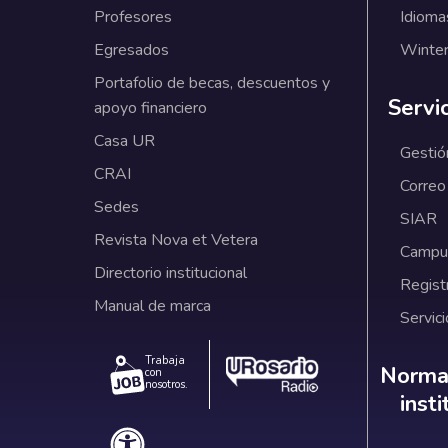
Profesores
Idioma
Egresados
Winter
Portafolio de becas, descuentos y
Servi
apoyo financiero
Casa UR
Gestió
CRAI
Correo
Sedes
SIAR
Revista Nova et Vetera
Campus
Directorio institucional
Regist
Manual de marca
Servici
Trabaja
Norm
Normat
con
nosotros.
inst