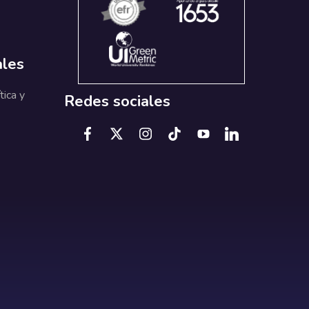
ales
tica y
Redes sociales