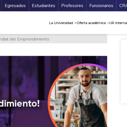
Secundario
Gu
Egresados
Estudiantes
Profesores
Funcionarios
CR
Navegación prin
La Universidad
Oferta académica
UR interna
ndial del Emprendimiento