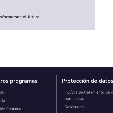
nsformamos el futuro
ros programas
Protección de dato
ado
Política de tratamiento de 
personales
ado
Solicitudes
ión Continua