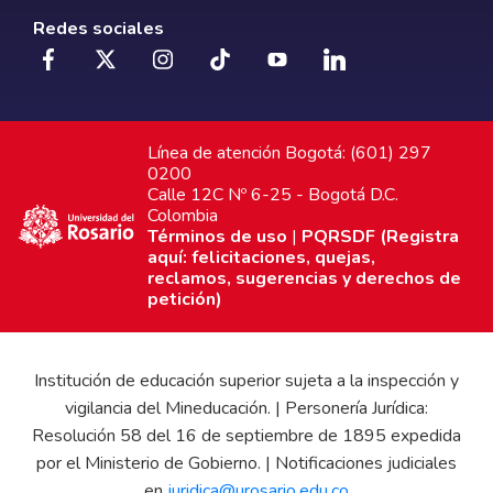
Redes sociales
Línea de atención Bogotá: (601) 297
0200
Calle 12C Nº 6-25 - Bogotá D.C.
Colombia
Términos de uso
|
PQRSDF (Registra
aquí: felicitaciones, quejas,
reclamos, sugerencias y derechos de
petición)
Institución de educación superior sujeta a la inspección y
vigilancia del Mineducación. | Personería Jurídica:
Resolución 58 del 16 de septiembre de 1895 expedida
por el Ministerio de Gobierno. | Notificaciones judiciales
en
juridica@urosario.edu.co