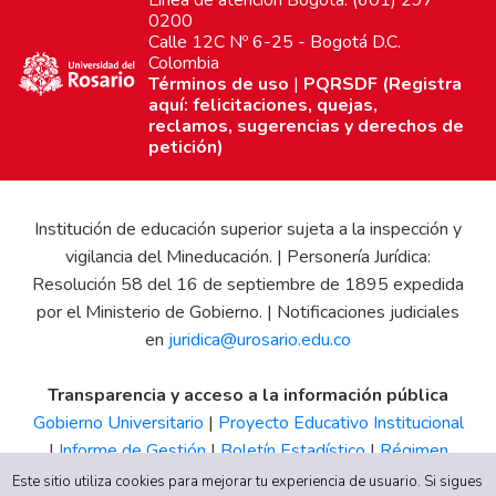
0200
Calle 12C Nº 6-25 - Bogotá D.C.
Colombia
Términos de uso
|
PQRSDF (Registra
aquí: felicitaciones, quejas,
reclamos, sugerencias y derechos de
petición)
Institución de educación superior sujeta a la inspección y
vigilancia del Mineducación. | Personería Jurídica:
Resolución 58 del 16 de septiembre de 1895 expedida
por el Ministerio de Gobierno. | Notificaciones judiciales
en
juridica@urosario.edu.co
Transparencia y acceso a la información pública
Gobierno Universitario
|
Proyecto Educativo Institucional
|
Informe de Gestión
|
Boletín Estadístico
|
Régimen
Tributario
|
Estados Financieros
|
Código de Ética
|
Canal
Este sitio utiliza cookies para mejorar tu experiencia de usuario. Si sigues