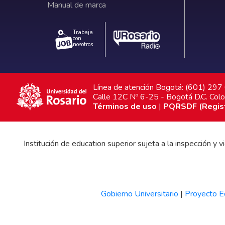
Manual de marca
Trabaja
con
nosotros.
Línea de atención Bogotá: (601) 29
Calle 12C Nº 6-25 - Bogotá D.C. Col
Términos de uso
|
PQRSDF (Registr
Institución de education superior sujeta a la inspección y
Gobierno Universitario
|
Proyecto Ed