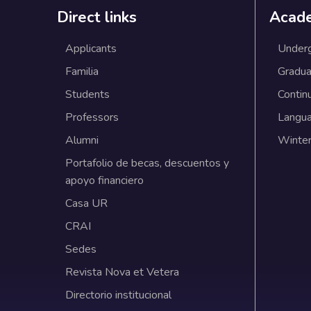
Direct links
Acad
Applicants
Under
Familia
Gradua
Students
Contin
Professors
Langu
Alumni
Winter
Portafolio de becas, descuentos y
apoyo financiero
Casa UR
CRAI
Sedes
Revista Nova et Vetera
Directorio institucional