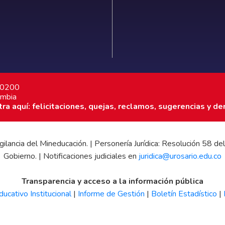
7 0200
ombia
a aquí: felicitaciones, quejas, reclamos, sugerencias y de
 vigilancia del Mineducación. | Personería Jurídica: Resolución 58
Gobierno. | Notificaciones judiciales en
juridica@urosario.edu.co
Transparencia y acceso a la información pública
ucativo Institucional
|
Informe de Gestión
|
Boletín Estadístico
|