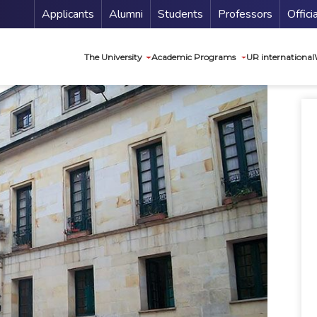
Menu Secundario
Applicants
Alumni
Students
Professors
Offici
Navegación princip
The University
Academic Programs
UR international