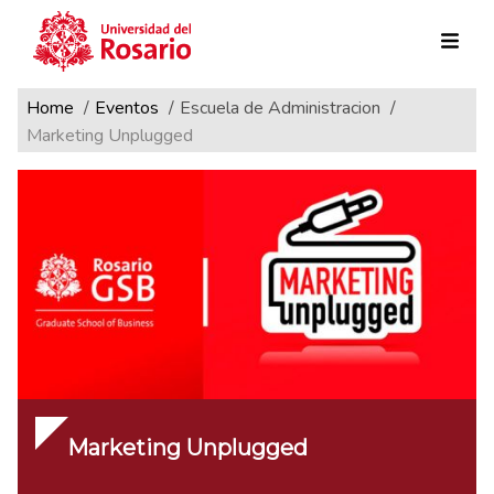
Ruta de navegación
Pasar al contenido principal
Home
Eventos
Escuela de Administracion
Marketing Unplugged
Marketing Unplugged