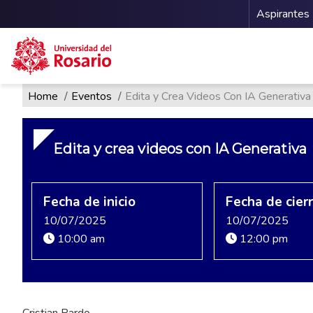
Menu 
Aspirantes
Ruta de navegación
Pasar al contenido principal
Home
Eventos
Edita y Crea Videos Con IA Generativa
Edita y crea videos con IA Generativa
Fecha de inicio
Fecha de cier
10/07/2025
10/07/2025
10:00 am
12:00 pm
Cristian Pardo