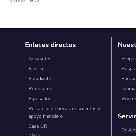
Enlaces directos
Nuest
Aspirantes
Pregr
Familia
Posgr
Estudiantes
Educac
Profesores
Idioma
Egresados
Winter
Portafolio de becas, descuentos y
Servi
apoyo financiero
Casa UR
Gestió