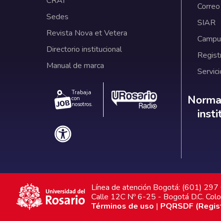
CRAI
Correo
Sedes
SIAR
Revista Nova et Vetera
Campus
Directorio institucional
Regist
Manual de marca
Servici
Trabaja
Norm
Normat
con
nosotros.
inst
Línea de atención Bogotá: (601) 29
Calle 12C Nº 6-25 - Bogotá D.C. Col
Términos de uso
|
PQRSDF (Registr