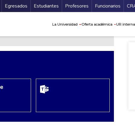
Secundario
Gu
Egresados
Estudiantes
Profesores
Funcionarios
CR
Navegación prin
La Universidad
Oferta académica
UR interna
re