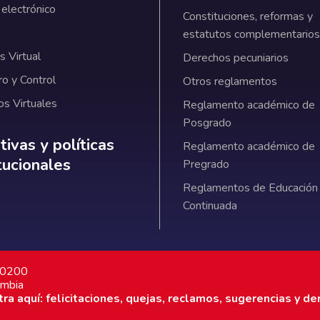
 electrónico
Constituciones, reformas y
estatutos complementarios
 Virtual
Derechos pecuniarios
ro y Control
Otros reglamentos
os Virtuales
Reglamento académico de
Posgrado
ativas y políticas institucionales
ivas y políticas
Reglamento académico de
itucionales
Pregrado
Reglamentos de Educación
Continuada
7 0200
ombia
a aquí: felicitaciones, quejas, reclamos, sugerencias y de