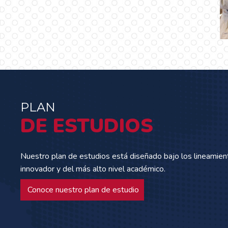
investigación tiene
dos por la
clasificación A1 de
Colciencias
…
PLAN
DE ESTUDIOS
Nuestro plan de estudios está diseñado bajo los lineamien
innovador y del más alto nivel académico.
Conoce nuestro plan de estudio