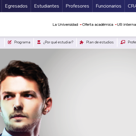
Secundario
Gu
Egresados
Estudiantes
Profesores
Funcionarios
CR
Navegación prin
La Universidad
Oferta académica
UR interna
Programa
¿Por qué estudiar?
Plan de estudios
Profe