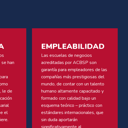
A
EMPLEABILIDAD
os
Las escuelas de negocios
 se han
acreditadas por ACBSP son
garantía para empleadores de las
para
compañías más prestigiosas del
como
mundo, de contar con un talento
, le de
humano altamente capacitado y
icación
formado con calidad bajo un
arial
esquema teórico – práctico con
e el
estándares internacionales, que
iere.
sin duda aportarán
significativamente al