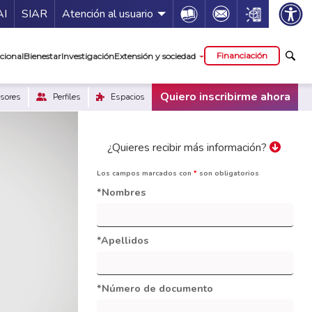
ía de servicios
Icon
Icon
Icon
AI
SIAR
Atención al usuario
cipal
Financiación
cional
Bienestar
Investigación
Extensión y sociedad
Quiero inscribirme ahora
sores
Perfiles
Espacios
¿Quieres recibir más información?
Los campos marcados con
*
son obligatorios
*Nombres
*Apellidos
*Número de documento