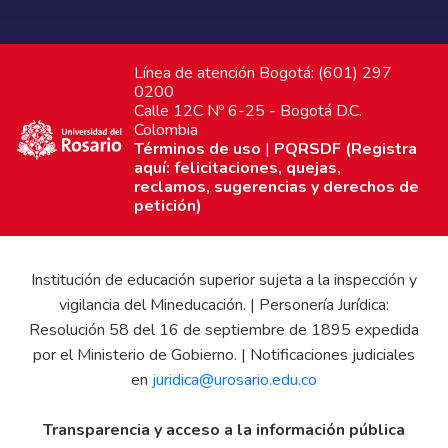
Línea de atención Bogotá: (601) 297
0200
Calle 12C Nº 6-25 - Bogotá D.C.
Colombia
Términos de uso
|
PQRSDF (Registra
aquí: felicitaciones, quejas,
reclamos, sugerencias y derechos de
petición)
Institución de educación superior sujeta a la inspección y
vigilancia del Mineducación. | Personería Jurídica:
Resolución 58 del 16 de septiembre de 1895 expedida
por el Ministerio de Gobierno. | Notificaciones judiciales
en
juridica@urosario.edu.co
Transparencia y acceso a la información pública